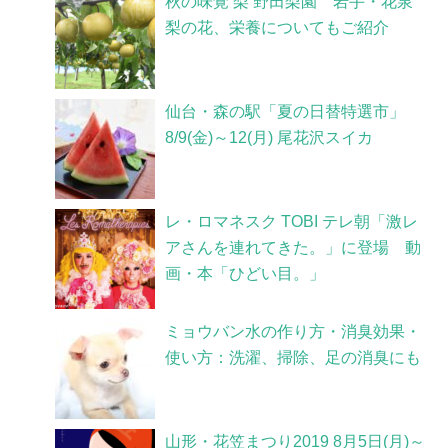
秋の味覚 梨 野田梨園 岩手・花泉
梨の花、栄養についてもご紹介
仙台・森の駅「夏の日替特選市」
8/9(金)～12(月) 尾花沢スイカ
レ・ロマネスク TOBI テレ朝「激レ
アさんを連れてきた。」に登場 動
画・本「ひどい目。」
ミョウバン水の作り方・消臭効果・
使い方：洗濯、掃除、足の消臭にも
山形・花笠まつり2019 8月5日(月)～