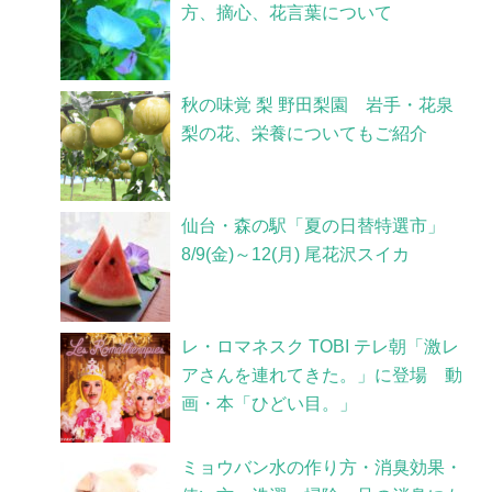
方、摘心、花言葉について
秋の味覚 梨 野田梨園 岩手・花泉
梨の花、栄養についてもご紹介
仙台・森の駅「夏の日替特選市」
8/9(金)～12(月) 尾花沢スイカ
レ・ロマネスク TOBI テレ朝「激レ
アさんを連れてきた。」に登場 動
画・本「ひどい目。」
ミョウバン水の作り方・消臭効果・