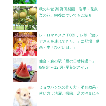
秋の味覚 梨 野田梨園 岩手・花泉
梨の花、栄養についてもご紹介
レ・ロマネスク TOBI テレ朝「激レ
アさんを連れてきた。」に登場 動
画・本「ひどい目。」
仙台・森の駅「夏の日替特選市」
8/9(金)～12(月) 尾花沢スイカ
ミョウバン水の作り方・消臭効果・
使い方：洗濯、掃除、足の消臭にも