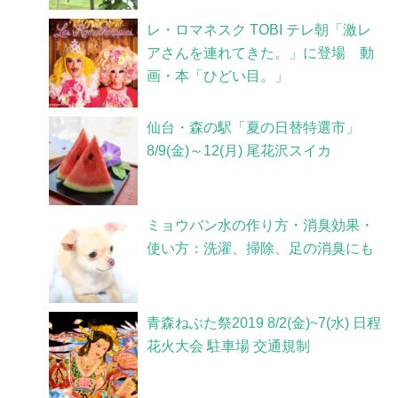
レ・ロマネスク TOBI テレ朝「激レ
アさんを連れてきた。」に登場 動
画・本「ひどい目。」
仙台・森の駅「夏の日替特選市」
8/9(金)～12(月) 尾花沢スイカ
ミョウバン水の作り方・消臭効果・
使い方：洗濯、掃除、足の消臭にも
青森ねぶた祭2019 8/2(金)~7(水) 日程
花火大会 駐車場 交通規制