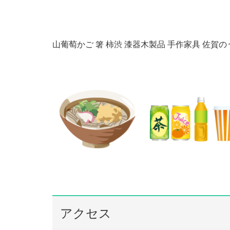
山葡萄かご 箸 柿渋 漆器木製品 手作家具 佐賀
アクセス