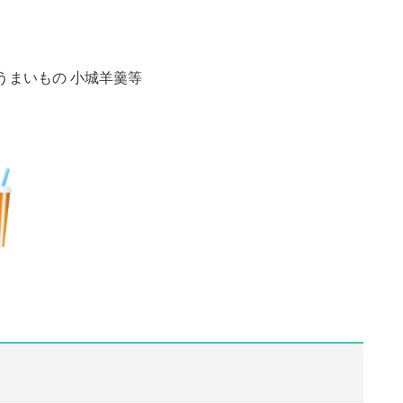
のうまいもの 小城羊羹等