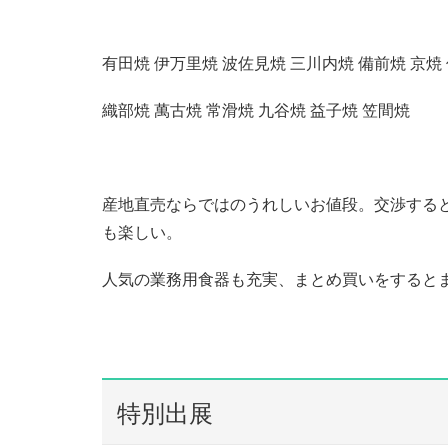
有田焼 伊万里焼 波佐見焼 三川内焼 備前焼 京焼
織部焼 萬古焼 常滑焼 九谷焼 益子焼 笠間焼
産地直売ならではのうれしいお値段。交渉する
も楽しい。
人気の業務用食器も充実、まとめ買いをすると
特別出展