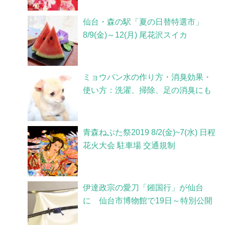
仙台・森の駅「夏の日替特選市」
8/9(金)～12(月) 尾花沢スイカ
ミョウバン水の作り方・消臭効果・
使い方：洗濯、掃除、足の消臭にも
青森ねぶた祭2019 8/2(金)~7(水) 日程
花火大会 駐車場 交通規制
伊達政宗の愛刀「鎺国行」が仙台
に 仙台市博物館で19日～特別公開