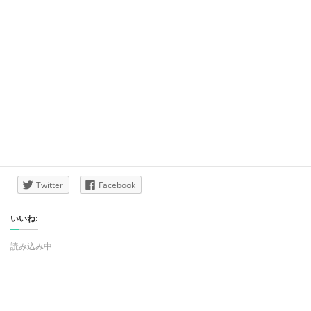
花「花且美」
柴田町 曼珠沙華まつり2019 9/14(土)～9/29(日)
今年は開花が遅いようです
フジコ・ヘミング 仙台2019 11/24(日) トークネ
ットホールで開催
共有:
Twitter
Facebook
いいね:
読み込み中...