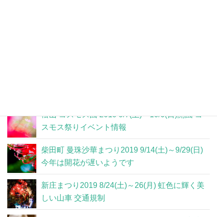
関連記事
仙台イービーンズ「ふれあい ねこ展」2019 うま
い棒プレゼント
松山 コスモス園 2019 9/7(土)～10/6(日)開園 コ
スモス祭りイベント情報
柴田町 曼珠沙華まつり2019 9/14(土)～9/29(日)
今年は開花が遅いようです
新庄まつり2019 8/24(土)～26(月) 虹色に輝く美
しい山車 交通規制