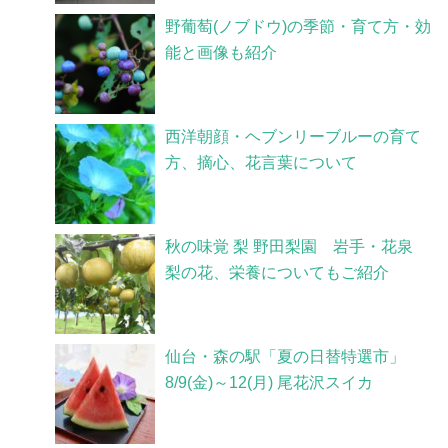
野葡萄(ノブドウ)の季節・育て方・効
能と画像も紹介
西洋朝顔・ヘブンリーブルーの育て
方、摘心、花言葉について
秋の味覚 梨 野田梨園 岩手・花泉
梨の花、栄養についてもご紹介
仙台・森の駅「夏の日替特選市」
8/9(金)～12(月) 尾花沢スイカ