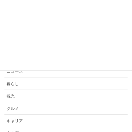
SENDAI光のページェント2020 規模縮
小 感染防止対策を徹底
2020年11月2日
カテゴリー
イベント
ニュース
暮らし
観光
グルメ
キャリア