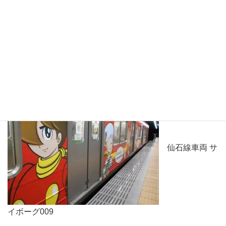
東北新幹線 東北本線 仙石線 仙山線 常磐線 アクセ
ス線
が通っています。
仙石線車両 サ
イボーグ009