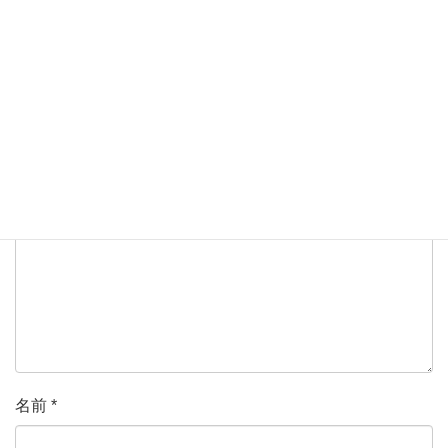
コメントを残す
メールアドレスが公開されることはありません。
*
が付い
ている欄は必須項目です
コメント
名前
*