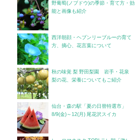
野葡萄(ノブドウ)の季節・育て方・効
能と画像も紹介
西洋朝顔・ヘブンリーブルーの育て
方、摘心、花言葉について
秋の味覚 梨 野田梨園 岩手・花泉
梨の花、栄養についてもご紹介
仙台・森の駅「夏の日替特選市」
8/9(金)～12(月) 尾花沢スイカ