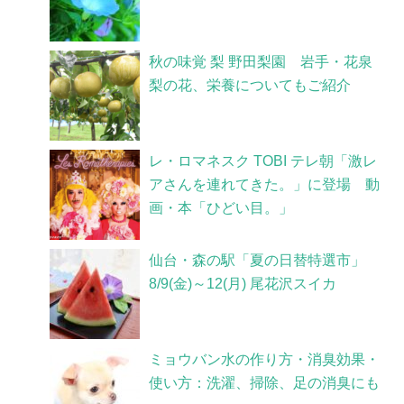
秋の味覚 梨 野田梨園 岩手・花泉
梨の花、栄養についてもご紹介
レ・ロマネスク TOBI テレ朝「激レ
アさんを連れてきた。」に登場 動
画・本「ひどい目。」
仙台・森の駅「夏の日替特選市」
8/9(金)～12(月) 尾花沢スイカ
ミョウバン水の作り方・消臭効果・
使い方：洗濯、掃除、足の消臭にも