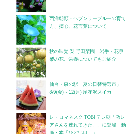
西洋朝顔・ヘブンリーブルーの育て
方、摘心、花言葉について
秋の味覚 梨 野田梨園 岩手・花泉
梨の花、栄養についてもご紹介
仙台・森の駅「夏の日替特選市」
8/9(金)～12(月) 尾花沢スイカ
レ・ロマネスク TOBI テレ朝「激レ
アさんを連れてきた。」に登場 動
画・本「ひどい目。」