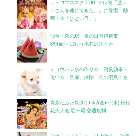
レ・ロマネスク TOBI テレ朝「激レ
アさんを連れてきた。」に登場 動
画・本「ひどい目。」
仙台・森の駅「夏の日替特選市」
8/9(金)～12(月) 尾花沢スイカ
ミョウバン水の作り方・消臭効果・
使い方：洗濯、掃除、足の消臭にも
青森ねぶた祭2019 8/2(金)~7(水) 日程
花火大会 駐車場 交通規制