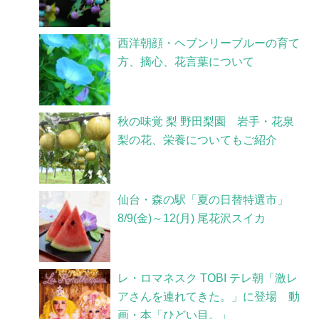
西洋朝顔・ヘブンリーブルーの育て
方、摘心、花言葉について
秋の味覚 梨 野田梨園 岩手・花泉
梨の花、栄養についてもご紹介
仙台・森の駅「夏の日替特選市」
8/9(金)～12(月) 尾花沢スイカ
レ・ロマネスク TOBI テレ朝「激レ
アさんを連れてきた。」に登場 動
画・本「ひどい目。」