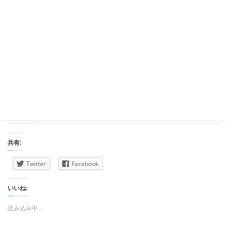
2019」 仙台・3日間限定
2018SENDAI光のページェント㏌泉パークタウ
ン 11.1～2019.3.31「ヒカパ」開催
2018ミュシャ展～運命の女たち「スラブ叙事
詩」画像・他、作品も紹介
図柄入りナンバープレート 仙台は全国3位 伊達
政宗公と七夕 雅な絵
共有:
Twitter
Facebook
いいね:
読み込み中...